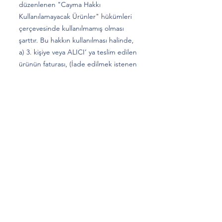
düzenlenen "Cayma Hakkı
Kullanılamayacak Ürünler" hükümleri
çerçevesinde kullanılmamış olması
şarttır. Bu hakkın kullanılması halinde,
a) 3. kişiye veya ALICI’ ya teslim edilen
ürünün faturası, (İade edilmek istenen
ürünün faturası kurumsal ise, iade
ederken kurumun düzenlemiş olduğu
iade faturası ile birlikte gönderilmesi
gerekmektedir. Faturası kurumlar
adına düzenlenen sipariş iadeleri İADE
FATURASI kesilmediği takdirde
tamamlanamayacaktır.)
b) İade formu,
c) İade edilecek ürünlerin kutusu,
ambalajı, varsa standart aksesuarları ile
birlikte eksiksiz ve hasarsız olarak
teslim edilmesi gerekmektedir.
d) SATICI, cayma bildiriminin kendisine