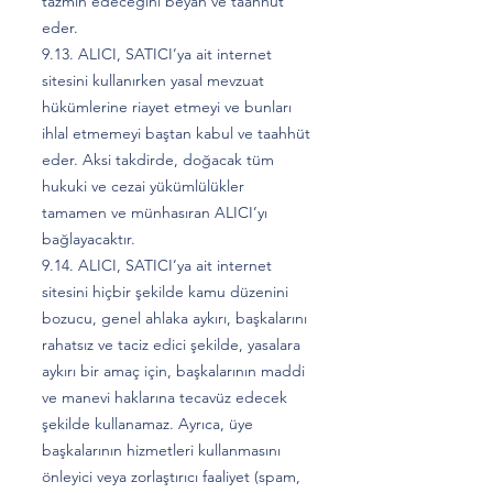
tazmin edeceğini beyan ve taahhüt
eder.
9.13. ALICI, SATICI’ya ait internet
sitesini kullanırken yasal mevzuat
hükümlerine riayet etmeyi ve bunları
ihlal etmemeyi baştan kabul ve taahhüt
eder. Aksi takdirde, doğacak tüm
hukuki ve cezai yükümlülükler
tamamen ve münhasıran ALICI’yı
bağlayacaktır.
9.14. ALICI, SATICI’ya ait internet
sitesini hiçbir şekilde kamu düzenini
bozucu, genel ahlaka aykırı, başkalarını
rahatsız ve taciz edici şekilde, yasalara
aykırı bir amaç için, başkalarının maddi
ve manevi haklarına tecavüz edecek
şekilde kullanamaz. Ayrıca, üye
başkalarının hizmetleri kullanmasını
önleyici veya zorlaştırıcı faaliyet (spam,