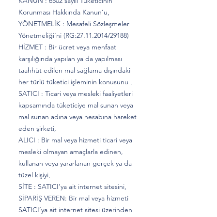
KANUN : 6502 sayılı Tüketicinin
Korunması Hakkında Kanun’u,
YÖNETMELİK : Mesafeli Sözleşmeler
Yönetmeliği’ni (RG:
27.11.2014
/29188)
HİZMET : Bir ücret veya menfaat
karşılığında yapılan ya da yapılması
taahhüt edilen mal sağlama dışındaki
her türlü tüketici işleminin konusunu ,
SATICI : Ticari veya mesleki faaliyetleri
kapsamında tüketiciye mal sunan veya
mal sunan adına veya hesabına hareket
eden şirketi,
ALICI : Bir mal veya hizmeti ticari veya
mesleki olmayan amaçlarla edinen,
kullanan veya yararlanan gerçek ya da
tüzel kişiyi,
SİTE : SATICI’ya ait internet sitesini,
SİPARİŞ VEREN: Bir mal veya hizmeti
SATICI’ya ait internet sitesi üzerinden