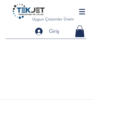
Uygun Çözümler Üretir
Giriş
Bize Ulaşın:
Adres:
Küçükçiğli mah, 8783. Sk. no:7a, Çiğli/İzmir,
TÜRKİYE